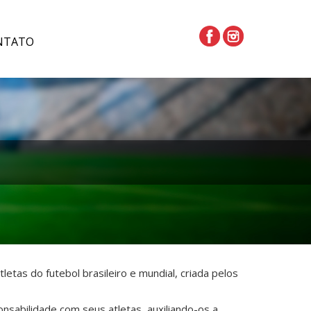
NTATO
as do futebol brasileiro e mundial, criada pelos
sabilidade com seus atletas, auxiliando-os a