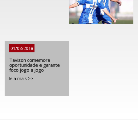
01/08/2018
Tavison comemora
oportunidade e garante
foco jogo a jogo
leia mais >>